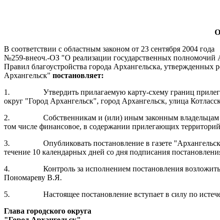
О
В соответствии с областным законом от 23 сентября 2004 года
№259-внеоч.-ОЗ "О реализации государственных полномочий Ар
Правил благоустройства города Архангельска, утвержденных р
Архангельск"
постановляет:
1.
Утвердить прилагаемую карту-схему границ прилег
округ "Город Архангельск", город Архангельск, улица Котласск
2.
Собственникам и (или) иным законным владельцам з
том числе финансовое, в содержании прилегающих территорий
3.
Опубликовать постановление в газете "Архангельс
течение 10 календарных дней со дня подписания постановлени
4.
Контроль за исполнением постановления возложить
Пономареву В.Я.
5.
Настоящее постановление вступает в силу по истеч
Глава городского округа
"Город Архангельск"