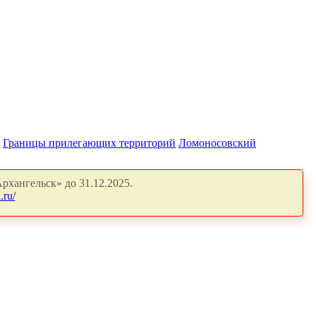
Границы прилегающих территорий
Ломоносовский
рхангельск» до 31.12.2025.
.ru/