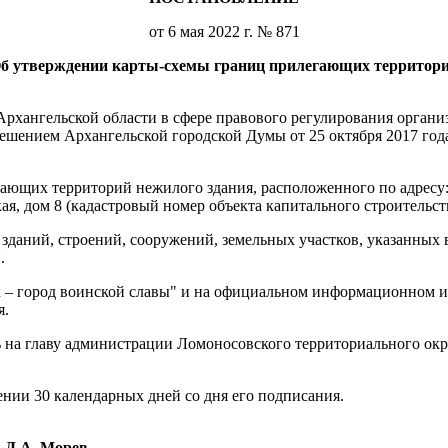
от 6 мая 2022 г. № 871
б утверждении карты-схемы границ прилегающих территор
хангельской области в сфере правового регулирования организ
ешением Архангельской городской Думы от 25 октября 2017 год
ающих территорий нежилого здания, расположенного по адресу: 
ая, дом 8 (кадастровый номер объекта капитального строительст
даний, строений, сооружений, земельных участков, указанных в
.
к – город воинской славы" и на официальном информационном ин
я.
 на главу администрации Ломоносовского территориального окр
ении 30 календарных дней со дня его подписания.
Д.А. Морев