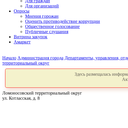
Для граждан
Для организаций
Опросы
Мнения горожан
Оценить противодействие коррупции
Общественное голосование
Публичные слушания
Витрина закупок
Амаркет
Начало
Администрация города
Департаменты, управления, от
территориальный округ
Здесь размещалась информа
Ак
Ломоносовский территориальный округ
ул. Котласская, д. 8