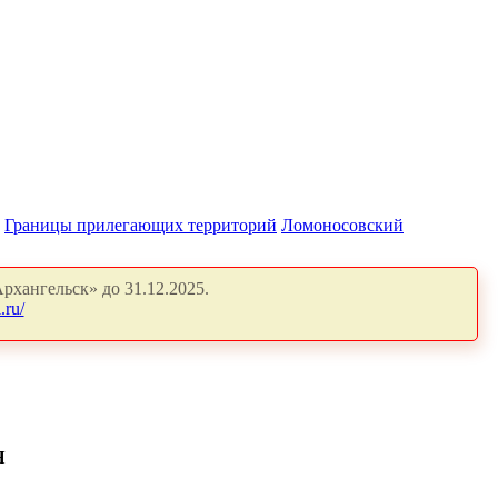
Границы прилегающих территорий
Ломоносовский
рхангельск» до 31.12.2025.
.ru/
Я