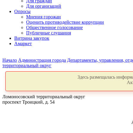
Для граждан
Для организаций
Опросы
Мнения горожан
Оценить противодействие коррупции
Общественное голосование
Публичные слушания
Витрина закупок
Амаркет
Начало
Администрация города
Департаменты, управления, от
территориальный округ
Здесь размещалась информа
Ак
Ломоносовский территориальный округ
проспект Троицкий, д. 54