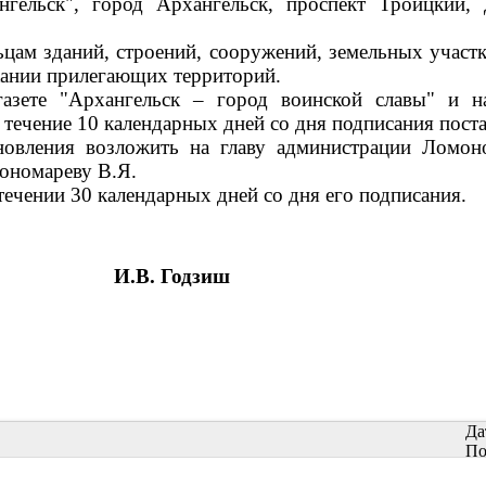
нгельск", город Архангельск, проспект Троицкий,
цам зданий, строений, сооружений, земельных участк
ржании прилегающих территорий.
газете "Архангельск – город воинской славы" и 
 течение 10 календарных дней со дня подписания пост
новления возложить на главу администрации Ломон
ономареву В.Я.
течении 30 календарных дней со дня его подписания.
И.В. Годзиш
Да
По