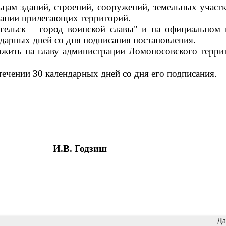
цам зданий, строений, сооружений, земельных участк
ржании прилегающих территорий.
нгельск – город воинской славы" и на официально
ндарных дней со дня подписания постановления.
ожить на главу администрации Ломоносовского терр
течении 30 календарных дней со дня его подписания.
И.В. Годзиш
Да