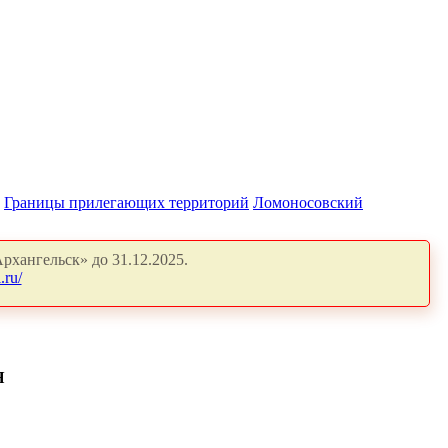
Границы прилегающих территорий
Ломоносовский
рхангельск» до 31.12.2025.
.ru/
Я