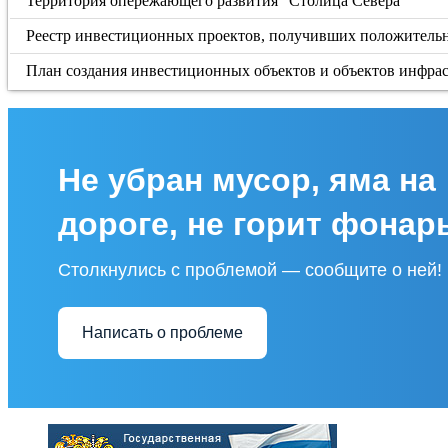
Территория опережающего развития "Столица Севера"
Реестр инвестиционных проектов, получивших положительн
План создания инвестиционных объектов и объектов инфрас
Не убран мусор, яма на
дороге, не горит фонар
Столкнулись с проблемой — сообщите о ней!
Написать о проблеме