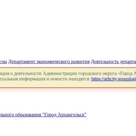
делы
Департамент экономического развития
Деятельность департ
ция о деятельности Администрации городского округа «Город А
туальная информация и новости находятся:
https://arhcity.gosuslugi
льного образования "Город Архангельск"