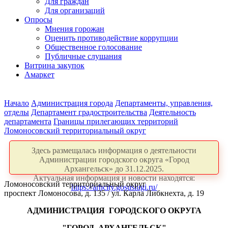
Для граждан
Для организаций
Опросы
Мнения горожан
Оценить противодействие коррупции
Общественное голосование
Публичные слушания
Витрина закупок
Амаркет
Начало
Администрация города
Департаменты, управления,
отделы
Департамент градостроительства
Деятельность
департамента
Границы прилегающих территорий
Ломоносовский территориальный округ
Здесь размещалась информация о деятельности
Администрации городского округа «Город
Архангельск» до 31.12.2025.
Актуальная информация и новости находятся:
Ломоносовский территориальный округ
https://arhcity.gosuslugi.ru/
проспект Ломоносова, д. 135 / ул. Карла Либкнехта, д. 19
АДМИНИСТРАЦИЯ
ГОРОДСКОГО ОКРУГА
"ГОРОД
АРХАНГЕЛЬСК"