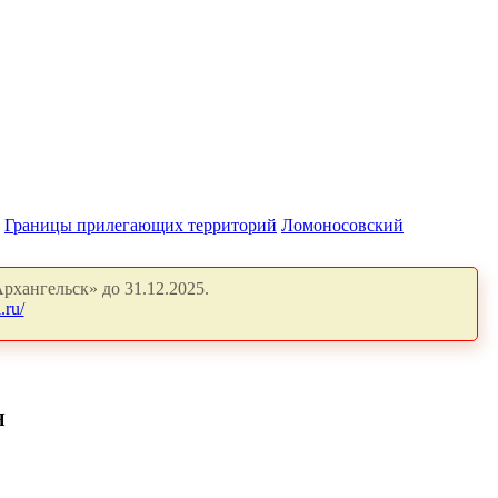
Границы прилегающих территорий
Ломоносовский
рхангельск» до 31.12.2025.
.ru/
Я