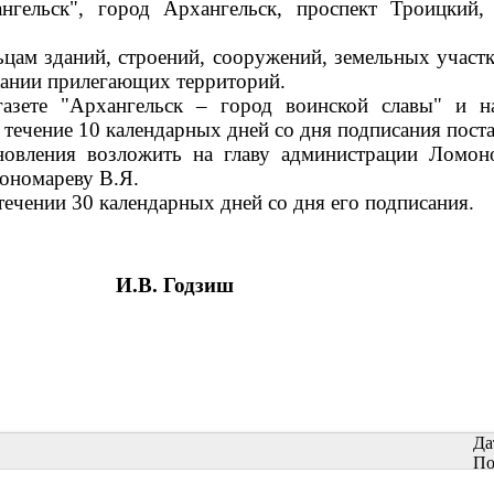
нгельск", город Архангельск, проспект Троицкий
цам зданий, строений, сооружений, земельных участк
ржании прилегающих территорий.
газете "Архангельск – город воинской славы" и 
 течение 10 календарных дней со дня подписания пост
новления возложить на главу администрации Ломон
ономареву В.Я.
течении 30 календарных дней со дня его подписания.
И.В. Годзиш
Да
По