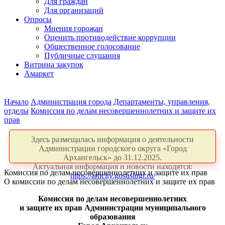
Для граждан
Для организаций
Опросы
Мнения горожан
Оценить противодействие коррупции
Общественное голосование
Публичные слушания
Витрина закупок
Амаркет
Начало
Администрация города
Департаменты, управления,
отделы
Комиссия по делам несовершеннолетних и защите их
прав
Здесь размещалась информация о деятельности
Администрации городского округа «Город
Архангельск» до 31.12.2025.
Актуальная информация и новости находятся:
Комиссия по делам несовершеннолетних и защите их прав
https://arhcity.gosuslugi.ru/
О комиссии по делам несовершеннолетних и защите их прав
Комиссия по делам несовершеннолетних
и защите их прав Администрации муниципального
образования