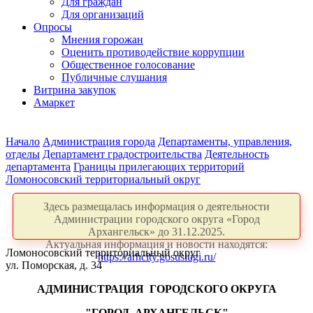
Для граждан
Для организаций
Опросы
Мнения горожан
Оценить противодействие коррупции
Общественное голосование
Публичные слушания
Витрина закупок
Амаркет
Начало
Администрация города
Департаменты, управления,
отделы
Департамент градостроительства
Деятельность
департамента
Границы прилегающих территорий
Ломоносовский территориальный округ
Здесь размещалась информация о деятельности
Администрации городского округа «Город
Архангельск» до 31.12.2025.
Актуальная информация и новости находятся:
Ломоносовский территориальный округ
https://arhcity.gosuslugi.ru/
ул. Поморская, д. 34
АДМИНИСТРАЦИЯ
ГОРОДСКОГО ОКРУГА
"ГОРОД
АРХАНГЕЛЬСК"