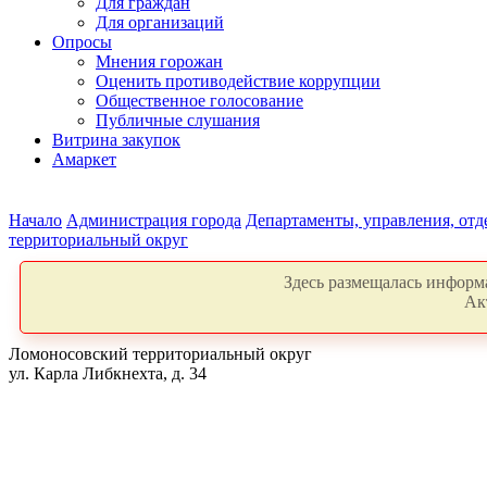
Для граждан
Для организаций
Опросы
Мнения горожан
Оценить противодействие коррупции
Общественное голосование
Публичные слушания
Витрина закупок
Амаркет
Начало
Администрация города
Департаменты, управления, от
территориальный округ
Здесь размещалась информа
Ак
Ломоносовский территориальный округ
ул. Карла Либкнехта, д. 34