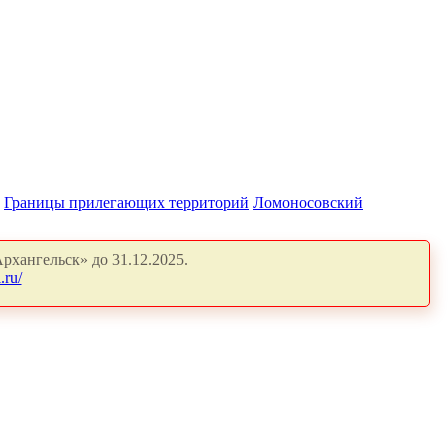
Границы прилегающих территорий
Ломоносовский
рхангельск» до 31.12.2025.
.ru/