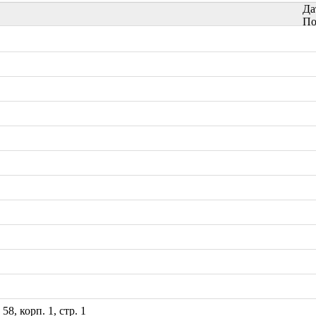
Да
По
8, корп. 1, стр. 1