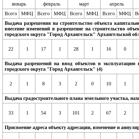
январь
февраль
март
апрель
Всего
МФЦ
Всего
МФЦ
Всего
МФЦ
Всего
МФЦ
В
Выдача разрешения на строительство объекта капитально
внесение изменений в разрешение на строительство объе
городского округа "Город Архангельск" Архангельской обл
22
1
17
1
28
1
16
0
Выдача разрешений на ввод объектов в эксплуатацию п
городского округа "Город Архангельск" (4)
2
1
8
3
2
0
10
1
Выдача градостроительного плана земельного участка, нах
33
1
54
3
101
2
67
2
Присвоение адреса объекту адресации,
изменение и аннулир