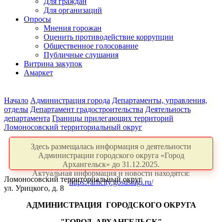
Для граждан
Для организаций
Опросы
Мнения горожан
Оценить противодействие коррупции
Общественное голосование
Публичные слушания
Витрина закупок
Амаркет
Начало
Администрация города
Департаменты, управления,
отделы
Департамент градостроительства
Деятельность
департамента
Границы прилегающих территорий
Ломоносовский территориальный округ
Здесь размещалась информация о деятельности
Администрации городского округа «Город
Архангельск» до 31.12.2025.
Актуальная информация и новости находятся:
Ломоносовский территориальный округ
https://arhcity.gosuslugi.ru/
ул. Урицкого, д. 8
АДМИНИСТРАЦИЯ
ГОРОДСКОГО ОКРУГА
"ГОРОД
АРХАНГЕЛЬСК"