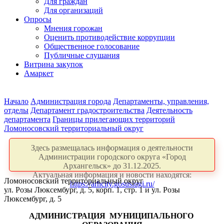
Для граждан
Для организаций
Опросы
Мнения горожан
Оценить противодействие коррупции
Общественное голосование
Публичные слушания
Витрина закупок
Амаркет
Начало
Администрация города
Департаменты, управления,
отделы
Департамент градостроительства
Деятельность
департамента
Границы прилегающих территорий
Ломоносовский территориальный округ
Здесь размещалась информация о деятельности
Администрации городского округа «Город
Архангельск» до 31.12.2025.
Актуальная информация и новости находятся:
Ломоносовский территориальный округ
https://arhcity.gosuslugi.ru/
ул. Розы Люксембург, д. 5, корп. 1, стр. 1 и ул. Розы
Люксембург, д. 5
АДМИНИСТРАЦИЯ
МУНИЦИПАЛЬНОГО