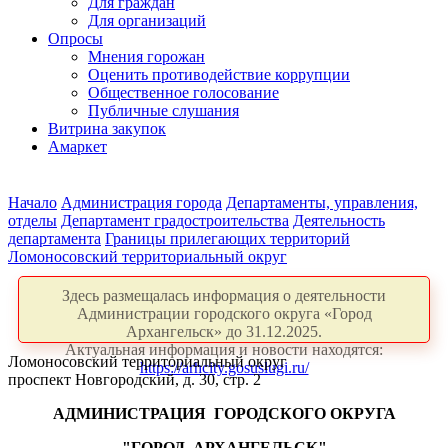
Для граждан
Для организаций
Опросы
Мнения горожан
Оценить противодействие коррупции
Общественное голосование
Публичные слушания
Витрина закупок
Амаркет
Начало
Администрация города
Департаменты, управления,
отделы
Департамент градостроительства
Деятельность
департамента
Границы прилегающих территорий
Ломоносовский территориальный округ
Здесь размещалась информация о деятельности
Администрации городского округа «Город
Архангельск» до 31.12.2025.
Актуальная информация и новости находятся:
Ломоносовский территориальный округ
https://arhcity.gosuslugi.ru/
проспект Новгородский, д. 30, стр. 2
АДМИНИСТРАЦИЯ
ГОРОДСКОГО ОКРУГА
"ГОРОД
АРХАНГЕЛЬСК"