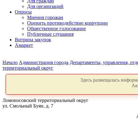
Для граждан
Для организаций
Опросы
Мнения горожан
Оценить противодействие коррупции
Общественное голосование
Публичные слушания
Витрина закупок
Амаркет
Начало
Администрация города
Департаменты, управления, от
территориальный округ
Здесь размещалась информа
Ак
Ломоносовский территориальный округ
ул. Смольный Буян, д. 7