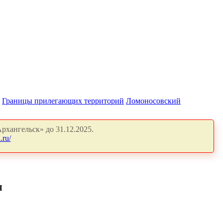
Границы прилегающих территорий
Ломоносовский
рхангельск» до 31.12.2025.
.ru/
Я