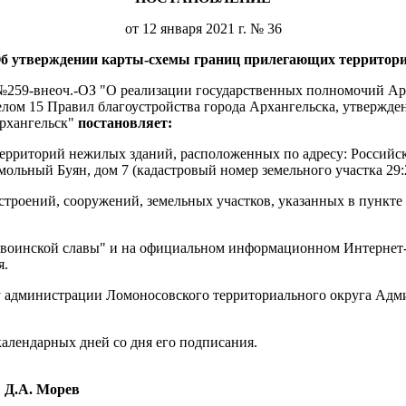
от 12 января 2021 г. № 36
б утверждении карты-схемы границ прилегающих территор
а №259-внеоч.-ОЗ "О реализации государственных полномочий Ар
елом 15 Правил благоустройства города Архангельска, утвержд
рхангельск"
постановляет:
ерриторий нежилых зданий, расположенных по адресу: Российск
ольный Буян, дом 7 (кадастровый номер земельного участка 29:2
троений, сооружений, земельных участков, указанных в пункте 
од воинской славы" и на официальном информационном Интернет
я.
ву администрации Ломоносовского территориального округа Ад
календарных дней со дня его подписания.
Д.А. Морев