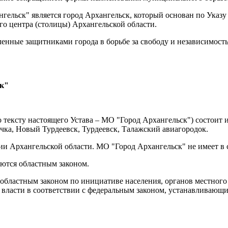
ельск" является город Архангельск, который основан по Указу И
го центра (столицы) Архангельской области.
вленные защитниками города в борьбе за свободу и независимост
ск"
о тексту настоящего Устава – МО "Город Архангельск") состоит 
ка, Новый Турдеевск, Турдеевск, Талажский авиагородок.
ии Архангельской области. МО "Город Архангельск" не имеет в
аются областным законом
.
областным законом по инициативе населения, органов местного 
й власти в соответствии с федеральным законом, устанавливаю