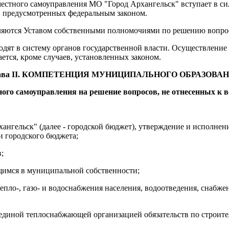
естного самоуправления МО "Город Архангельск" вступает в си
, предусмотренных федеральным законом.
ляются Уставом собственными полномочиями по решению вопрос
одят в систему органов государственной власти. Осуществление
тся, кроме случаев, установленных законом.
ава II. КОМПЕТЕНЦИЯ МУНИЦИПАЛЬНОГО ОБРАЗОВА
ного самоуправления на решение вопросов, не отнесенных к 
ангельск" (далее - городской бюджет), утверждение и исполнени
и городского бюджета;
;
щимся в муниципальной собственности;
тепло-, газо- и водоснабжения населения, водоотведения, снабж
диной теплоснабжающей организацией обязательств по строител