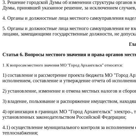
3. Решение городской Думы об изменении структуры органов м
Думы, принявшей указанное решение, за исключением случаев
4. Органы и должностные лица местного самоуправления наде
5. Органы и должностные лица местного самоуправления не вх
лицами, замещающими государственные должности, не допускае
Гл
Статья 6. Вопросы местного значения и права органов мест
1. К вопросам местного значения МО "Город Архангельск" относятся:
1) составление и рассмотрение проекта бюджета МО "Город Арх
исполнением, составление и утверждение отчета об исполнени
2) установление, изменение и отмена местных налогов и сборов
3) владение, пользование и распоряжение имуществом, находя
4) организация в границах МО "Город Архангельск" электро-, 
установленных законодательством Российской Федерации;
4.1)
осуществление муниципального контроля за исполнением е
теплоснабжения;