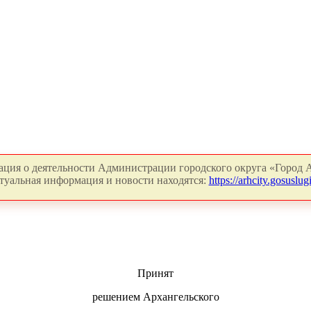
ция о деятельности Администрации городского округа «Город А
туальная информация и новости находятся:
https://arhcity.gosuslugi
Принят
решением Архангельского