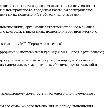
чение безопасности дорожного движения на них, включая
бильном транспорте, городском наземном электрическом
ление иных полномочий в области использования
омещениями, организация строительства и содержания
го контроля, а также иных полномочий органов местного
я в границах МО "Город Архангельск";
ерроризма и экстремизма в границах МО "Город Архангельск";
ержку и развитие языков и культуры народов Российской
их национальных меньшинств, обеспечение социальной и
у, замещающему должность участкового уполномоченного
енам его семьи жилого помещения на период выполнения