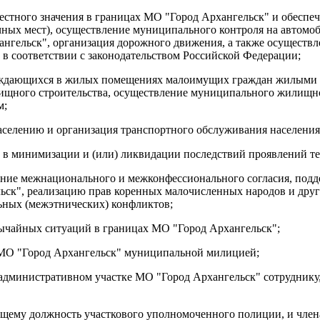
естного значения в границах МО "Город Архангельск" и обеспе
чных мест), осуществление муниципального контроля
на автомо
ангельск", организация дорожного движения, а также осуществ
в соответствии с законодательством Российской Федерации;
уждающихся в жилых помещениях малоимущих граждан жилыми п
ищного строительства, осуществление муниципального жилищно
м;
населению и организация транспортного обслуживания населени
же в минимизации и (или) ликвидации последствий проявлений т
ление межнационального и межконфессионального согласия, подд
ск", реализацию прав коренных малочисленных народов и друг
ьных (межэтнических) конфликтов;
вычайных ситуаций в границах МО "Город Архангельск";
и МО "Город Архангельск" муниципальной милицией;
 административном участке МО "Город Архангельск" сотрудник
щающему должность участкового уполномоченного полиции, и чл