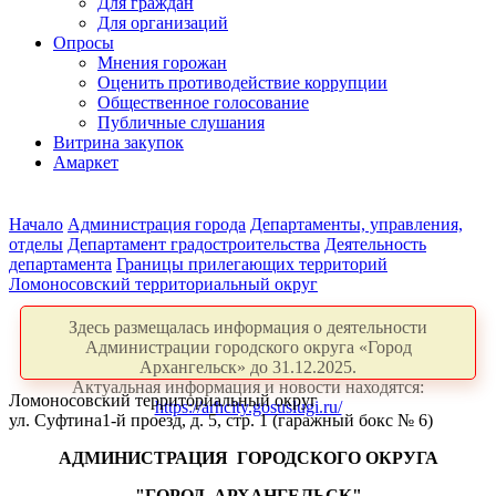
Для граждан
Для организаций
Опросы
Мнения горожан
Оценить противодействие коррупции
Общественное голосование
Публичные слушания
Витрина закупок
Амаркет
Начало
Администрация города
Департаменты, управления,
отделы
Департамент градостроительства
Деятельность
департамента
Границы прилегающих территорий
Ломоносовский территориальный округ
Здесь размещалась информация о деятельности
Администрации городского округа «Город
Архангельск» до 31.12.2025.
Актуальная информация и новости находятся:
Ломоносовский территориальный округ
https://arhcity.gosuslugi.ru/
ул. Суфтина1-й проезд, д. 5, стр. 1 (гаражный бокс № 6)
АДМИНИСТРАЦИЯ
ГОРОДСКОГО ОКРУГА
"ГОРОД
АРХАНГЕЛЬСК"