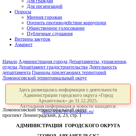
Для граждан
Для организаций
Опросы
Мнения горожан
Оценить противодействие коррупции
Общественное голосование
Публичные слушания
Витрина закупок
Амаркет
Начало
Администрация города
Департаменты, управления,
отделы
Департамент градостроительства
Деятельность
департамента
Границы прилегающих территорий
Ломоносовский территориальный округ
Здесь размещалась информация о деятельности
Администрации городского округа «Город
Архангельск» до 31.12.2025.
Актуальная информация и новости находятся:
Ломоносовский территориальный округ
https://arhcity.gosuslugi.ru/
проспект Ленинградский, д. 23, стр. 1
АДМИНИСТРАЦИЯ
ГОРОДСКОГО ОКРУГА
"ГОРОД
АРХАНГЕЛЬСК"