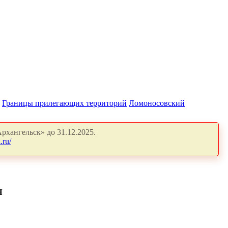
Границы прилегающих территорий
Ломоносовский
рхангельск» до 31.12.2025.
.ru/
Я