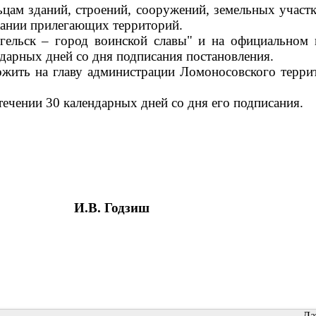
цам зданий, строений, сооружений, земельных участк
ржании прилегающих территорий.
нгельск – город воинской славы" и на официально
ндарных дней со дня подписания постановления.
ожить на главу администрации Ломоносовского терр
течении 30 календарных дней со дня его подписания.
И.В. Годзиш
Да