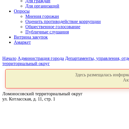
Для граждан
Для организаций
Опросы
Мнения горожан
Оценить противодействие коррупции
Общественное голосование
Публичные слушания
Витрина закупок
Амаркет
Начало
Администрация города
Департаменты, управления, от
территориальный округ
Здесь размещалась информа
Ак
Ломоносовский территориальный округ
ул. Котласская, д. 11, стр. 1