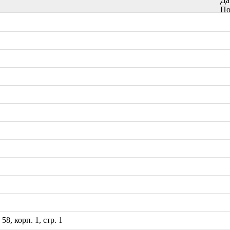
Да
По
8, корп. 1, стр. 1