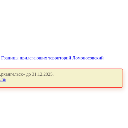
Границы прилегающих территорий
Ломоносовский
рхангельск» до 31.12.2025.
.ru/