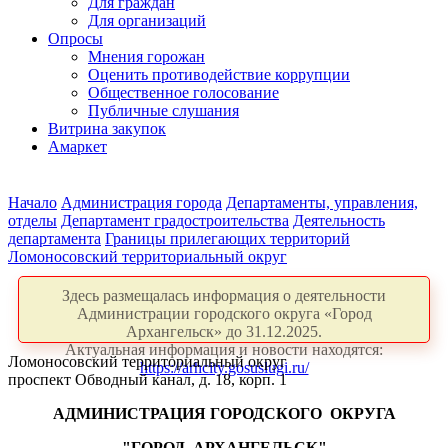
Для граждан
Для организаций
Опросы
Мнения горожан
Оценить противодействие коррупции
Общественное голосование
Публичные слушания
Витрина закупок
Амаркет
Начало
Администрация города
Департаменты, управления,
отделы
Департамент градостроительства
Деятельность
департамента
Границы прилегающих территорий
Ломоносовский территориальный округ
Здесь размещалась информация о деятельности
Администрации городского округа «Город
Архангельск» до 31.12.2025.
Актуальная информация и новости находятся:
Ломоносовский территориальный округ
https://arhcity.gosuslugi.ru/
проспект Обводный канал, д. 18, корп. 1
АДМИНИСТРАЦИЯ ГОРОДСКОГО
ОКРУГА
"ГОРОД
АРХАНГЕЛЬСК"