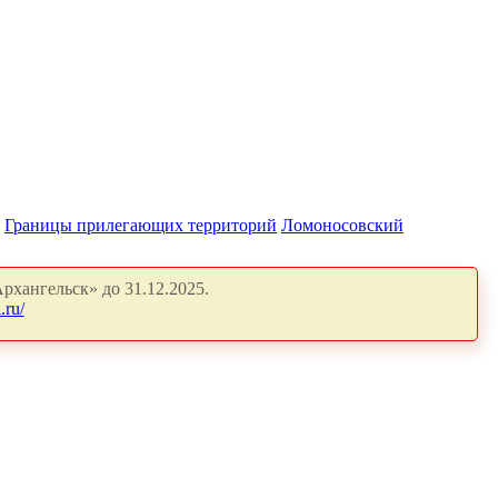
Границы прилегающих территорий
Ломоносовский
рхангельск» до 31.12.2025.
.ru/