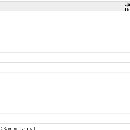
Да
По
8, корп. 1, стр. 1