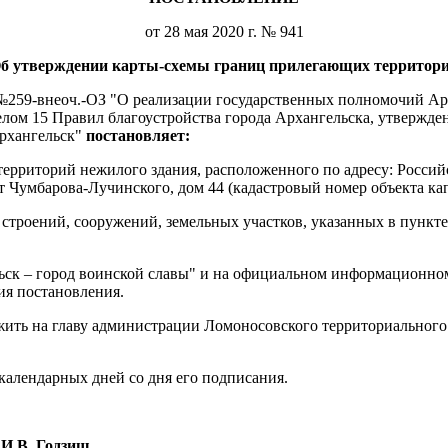
от 28 мая 2020 г. № 941
б утверждении карты-схемы границ прилегающих территор
а №259-внеоч.-ОЗ "О реализации государственных полномочий Ар
елом 15 Правил благоустройства города Архангельска, утвержд
рхангельск"
постановляет:
ерриторий нежилого здания, расположенного по адресу: Россий
т Чумбарова-Лучинского, дом 44 (кадастровый номер объекта кап
строений, сооружений, земельных участков, указанных в пункте 
льск – город воинской славы" и на официальном информационно
ия постановления.
жить на главу администрации Ломоносовского территориальног
календарных дней со дня его подписания.
И.В. Годзиш