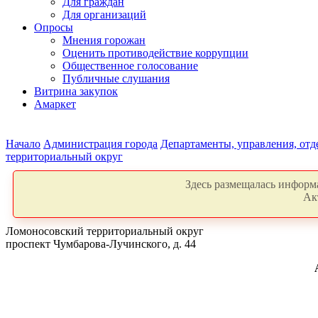
Для граждан
Для организаций
Опросы
Мнения горожан
Оценить противодействие коррупции
Общественное голосование
Публичные слушания
Витрина закупок
Амаркет
Начало
Администрация города
Департаменты, управления, от
территориальный округ
Здесь размещалась информа
Ак
Ломоносовский территориальный округ
проспект Чумбарова-Лучинского, д. 44