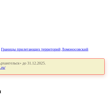
Границы прилегающих территорий
Ломоносовский
рхангельск» до 31.12.2025.
.ru/
Я