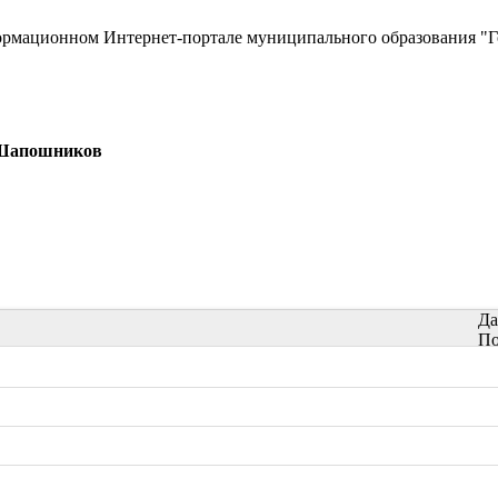
ормационном Интернет-портале муниципального образования "Г
 Шапошников
Да
По