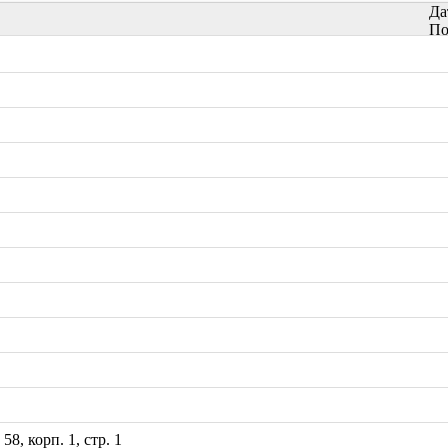
Да
По
8, корп. 1, стр. 1