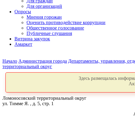
Для граждан
Для организаций
Опросы
Мнения горожан
Оценить противодействие коррупции
Общественное голосование
Публичные слушания
Витрина закупок
Амаркет
Начало
Администрация города
Департаменты, управления, от
территориальный округ
Здесь размещалась информа
Ак
Ломоносовский территориальный округ
ул. Тимме Я. , д. 5, стр. 1