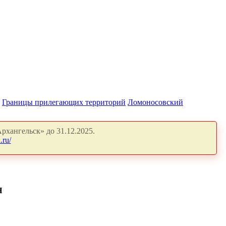
Границы прилегающих территорий
Ломоносовский
рхангельск» до 31.12.2025.
.ru/
Я