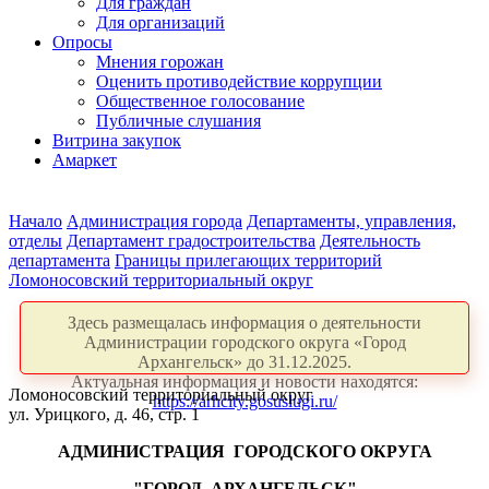
Для граждан
Для организаций
Опросы
Мнения горожан
Оценить противодействие коррупции
Общественное голосование
Публичные слушания
Витрина закупок
Амаркет
Начало
Администрация города
Департаменты, управления,
отделы
Департамент градостроительства
Деятельность
департамента
Границы прилегающих территорий
Ломоносовский территориальный округ
Здесь размещалась информация о деятельности
Администрации городского округа «Город
Архангельск» до 31.12.2025.
Актуальная информация и новости находятся:
Ломоносовский территориальный округ
https://arhcity.gosuslugi.ru/
ул. Урицкого, д. 46, стр. 1
АДМИНИСТРАЦИЯ
ГОРОДСКОГО ОКРУГА
"ГОРОД
АРХАНГЕЛЬСК"