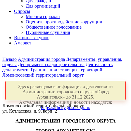
Для граждан
Для организаций
Опросы
Мнения горожан
Оценить противодействие коррупции
Общественное голосование
Публичные слушания
Витрина закупок
Амаркет
Начало
Администрация города
Департаменты, управления,
отделы
Департамент градостроительства
Деятельность
департамента
Границы прилегающих территорий
Ломоносовский территориальный округ
Здесь размещалась информация о деятельности
Администрации городского округа «Город
Архангельск» до 31.12.2025.
Актуальная информация и новости находятся:
Ломоносовский территориальный округ
https://arhcity.gosuslugi.ru/
ул. Котласская, д. 9, корп. 2
АДМИНИСТРАЦИЯ
ГОРОДСКОГО ОКРУГА
"ГОРОД
АРХАНГЕЛЬСК"