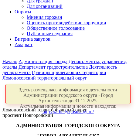
Для граждан
Для организаций
Опросы
Мнения горожан
Оценить противодействие коррупции
Общественное голосование
Публичные слушания
Витрина закупок
Амаркет
Начало
Администрация города
Департаменты, управления,
отделы
Департамент градостроительства
Деятельность
департамента
Границы прилегающих территорий
Ломоносовский территориальный округ
Здесь размещалась информация о деятельности
Администрации городского округа «Город
Архангельск» до 31.12.2025.
Актуальная информация и новости находятся:
Ломоносовский территориальный округ
https://arhcity.gosuslugi.ru/
проспект Новгородский
АДМИНИСТРАЦИЯ
ГОРОДСКОГО ОКРУГА
"ГОРОД
АРХАНГЕЛЬСК"