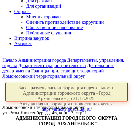
Для граждан
Для организаций
Опросы
Мнения горожан
Оценить противодействие коррупции
Общественное голосование
Публичные слушания
Витрина закупок
Амаркет
Начало
Администрация города
Департаменты, управления,
отделы
Департамент градостроительства
Деятельность
департамента
Границы прилегающих территорий
Ломоносовский территориальный округ
Здесь размещалась информация о деятельности
Администрации городского округа «Город
Архангельск» до 31.12.2025.
Актуальная информация и новости находятся:
Ломоносовский территориальный округ
https://arhcity.gosuslugi.ru/
ул. Розы Люксенбург, д. 46, корп. 3, стр. 1
АДМИНИСТРАЦИЯ ГОРОДСКОГО
ОКРУГА
"ГОРОД
АРХАНГЕЛЬСК"