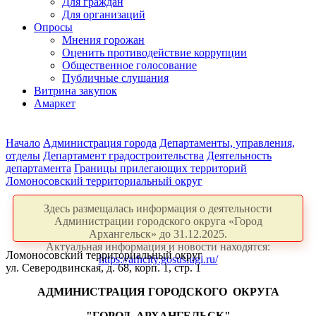
Для граждан
Для организаций
Опросы
Мнения горожан
Оценить противодействие коррупции
Общественное голосование
Публичные слушания
Витрина закупок
Амаркет
Начало
Администрация города
Департаменты, управления,
отделы
Департамент градостроительства
Деятельность
департамента
Границы прилегающих территорий
Ломоносовский территориальный округ
Здесь размещалась информация о деятельности
Администрации городского округа «Город
Архангельск» до 31.12.2025.
Актуальная информация и новости находятся:
Ломоносовский территориальный округ
https://arhcity.gosuslugi.ru/
ул. Северодвинская, д. 68, корп. 1, стр. 1
АДМИНИСТРАЦИЯ ГОРОДСКОГО
ОКРУГА
"ГОРОД
АРХАНГЕЛЬСК"