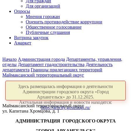
Для граждан
Для организаций
Опросы
Мнения горожан
Оценить противодействие коррупции
Общественное голосование
Публичные слушания
Витрина закупок
Амаркет
Начало
Администрация города
Департаменты, управления,
отделы
Департамент градостроительства
Деятельность
департамента
Границы прилегающих территорий
Маймаксанский территориальный округ
Здесь размещалась информация о деятельности
Администрации городского округа «Город
Архангельск» до 31.12.2025.
Актуальная информация и новости находятся:
Маймаксанский территориальный округ
https://arhcity.gosuslugi.ru/
ул. Капитана Хромцова, д. 1
АДМИНИСТРАЦИЯ
ГОРОДСКОГО ОКРУГА
"ГОРОД
АРХАНГЕЛЬСК"