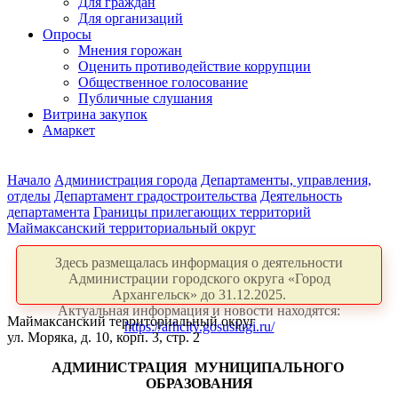
Для граждан
Для организаций
Опросы
Мнения горожан
Оценить противодействие коррупции
Общественное голосование
Публичные слушания
Витрина закупок
Амаркет
Начало
Администрация города
Департаменты, управления,
отделы
Департамент градостроительства
Деятельность
департамента
Границы прилегающих территорий
Маймаксанский территориальный округ
Здесь размещалась информация о деятельности
Администрации городского округа «Город
Архангельск» до 31.12.2025.
Актуальная информация и новости находятся:
Маймаксанский территориальный округ
https://arhcity.gosuslugi.ru/
ул. Моряка, д. 10, корп. 3, стр. 2
АДМИНИСТРАЦИЯ
МУНИЦИПАЛЬНОГО
ОБРАЗОВАНИЯ