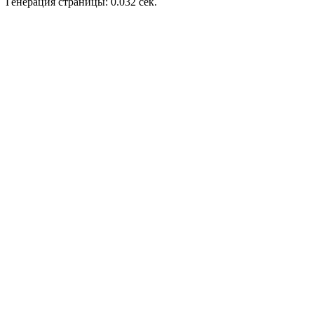
Генерация страницы: 0.032 сек.