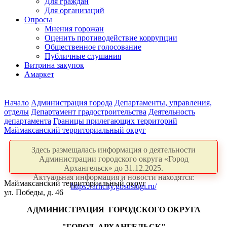
Для граждан
Для организаций
Опросы
Мнения горожан
Оценить противодействие коррупции
Общественное голосование
Публичные слушания
Витрина закупок
Амаркет
Начало
Администрация города
Департаменты, управления,
отделы
Департамент градостроительства
Деятельность
департамента
Границы прилегающих территорий
Маймаксанский территориальный округ
Здесь размещалась информация о деятельности
Администрации городского округа «Город
Архангельск» до 31.12.2025.
Актуальная информация и новости находятся:
Маймаксанский территориальный округ
https://arhcity.gosuslugi.ru/
ул. Победы, д. 46
АДМИНИСТРАЦИЯ
ГОРОДСКОГО ОКРУГА
"ГОРОД
АРХАНГЕЛЬСК"