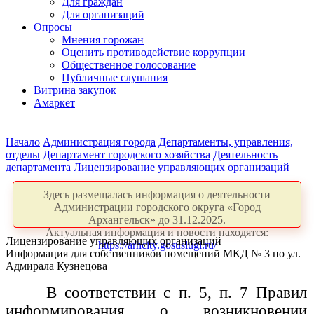
Для граждан
Для организаций
Опросы
Мнения горожан
Оценить противодействие коррупции
Общественное голосование
Публичные слушания
Витрина закупок
Амаркет
Начало
Администрация города
Департаменты, управления,
отделы
Департамент городского хозяйства
Деятельность
департамента
Лицензирование управляющих организаций
Здесь размещалась информация о деятельности
Администрации городского округа «Город
Архангельск» до 31.12.2025.
Актуальная информация и новости находятся:
Лицензирование управляющих организаций
https://arhcity.gosuslugi.ru/
Информация для собственников помещений МКД № 3 по ул.
Адмирала Кузнецова
В соответствии с п. 5, п. 7 Правил
информирования о возникновении