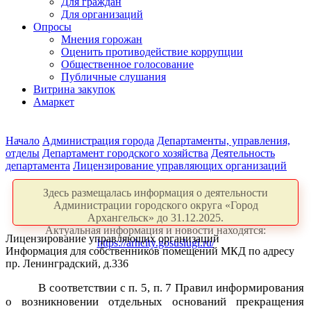
Для граждан
Для организаций
Опросы
Мнения горожан
Оценить противодействие коррупции
Общественное голосование
Публичные слушания
Витрина закупок
Амаркет
Начало
Администрация города
Департаменты, управления,
отделы
Департамент городского хозяйства
Деятельность
департамента
Лицензирование управляющих организаций
Здесь размещалась информация о деятельности
Администрации городского округа «Город
Архангельск» до 31.12.2025.
Актуальная информация и новости находятся:
Лицензирование управляющих организаций
https://arhcity.gosuslugi.ru/
Информация для собственников помещений МКД по адресу
пр. Ленинградский, д.336
В соответствии с п. 5, п. 7 Правил информирования
о возникновении отдельных оснований прекращения