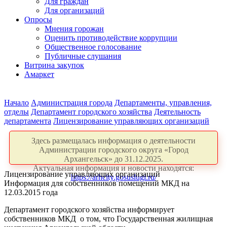
Для граждан
Для организаций
Опросы
Мнения горожан
Оценить противодействие коррупции
Общественное голосование
Публичные слушания
Витрина закупок
Амаркет
Начало
Администрация города
Департаменты, управления,
отделы
Департамент городского хозяйства
Деятельность
департамента
Лицензирование управляющих организаций
Здесь размещалась информация о деятельности
Администрации городского округа «Город
Архангельск» до 31.12.2025.
Актуальная информация и новости находятся:
Лицензирование управляющих организаций
https://arhcity.gosuslugi.ru/
Информация для собственников помещений МКД на
12.03.2015 года
Департамент городского хозяйства информирует
собственников МКД о том, что Государственная жилищная