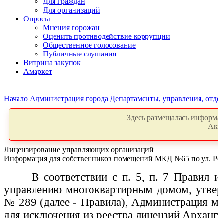
Для граждан
Для организаций
Опросы
Мнения горожан
Оценить противодействие коррупции
Общественное голосование
Публичные слушания
Витрина закупок
Амаркет
Начало
Администрация города
Департаменты, управления, от
Здесь размещалась информа
Ак
Лицензирование управляющих организаций
Информация для собственников помещений МКД №65 по ул. Р
В соответствии с п. 5, п. 7 Правил
управлению многоквартирным домом, утвер
№ 289 (далее - Правила), Администрация 
для исключения из реестра лицензий Архан