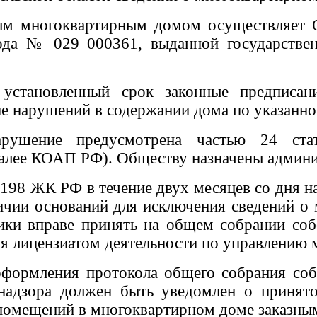
ным многоквартирным домом осуществляет 
года № 029 000361,
выданной
государстве
становленный срок законные предписани
ие нарушений в содержании дома по указанно
нарушение предусмотрена частью 24 ста
алее КОАП РФ). Обществу назначены админис
. 198 ЖК РФ в течение двух месяцев со дня
чии оснований для исключения сведений о 
ники вправе принять на общем собрании со
я лицензиатом деятельности по управлению
 оформления протокола общего собрания со
 надзора должен быть уведомлен о принят
 помещений в многоквартирном доме заказны