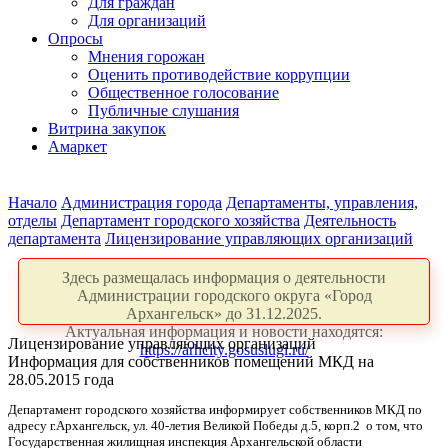
Для граждан
Для организаций
Опросы
Мнения горожан
Оценить противодействие коррупции
Общественное голосование
Публичные слушания
Витрина закупок
Амаркет
Начало
Администрация города
Департаменты, управления,
отделы
Департамент городского хозяйства
Деятельность
департамента
Лицензирование управляющих организаций
Здесь размещалась информация о деятельности
Администрации городского округа «Город
Архангельск» до 31.12.2025.
Актуальная информация и новости находятся:
Лицензирование управляющих организаций
https://arhcity.gosuslugi.ru/
Информация для собственников помещений МКД на
28.05.2015 года
Департамент городского хозяйства информирует собственников МКД по
адресу г.Архангельск, ул. 40-летия Великой Победы д.5, корп.2 о том, что
Государственная жилищная инспекция Архангельской области