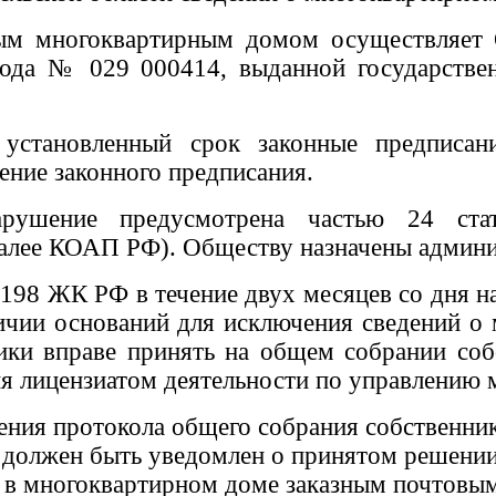
ным многоквартирным домом осуществляет
 года № 029 000414,
выданной
государств
становленный срок законные предписани
нение законного предписания.
нарушение предусмотрена частью 24 ста
алее КОАП РФ). Обществу назначены админис
. 198 ЖК РФ в течение двух месяцев со дня
чии оснований для исключения сведений о 
ники вправе принять на общем собрании со
я лицензиатом деятельности по управлению
ления протокола общего собрания собственн
 должен быть уведомлен о принятом решении
 в многоквартирном доме заказным почтовым