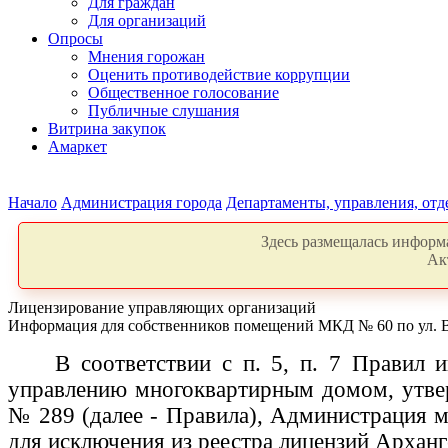
Для граждан
Для организаций
Опросы
Мнения горожан
Оценить противодействие коррупции
Общественное голосование
Публичные слушания
Витрина закупок
Амаркет
Начало
Администрация города
Департаменты, управления, от
Здесь размещалась информа
Ак
Лицензирование управляющих организаций
Информация для собственников помещений МКД № 60 по ул. 
В соответствии с п. 5, п. 7 Правил
управлению многоквартирным домом, утвер
№ 289 (далее - Правила), Администрация 
для исключения из реестра лицензий Архан