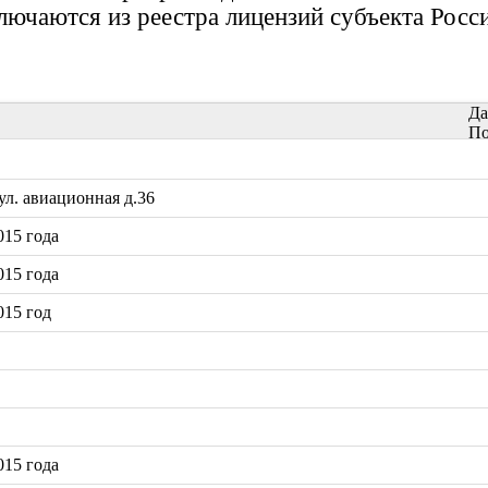
ключаются из реестра лицензий субъекта Рос
Да
По
л. авиационная д.36
15 года
15 года
015 год
15 года