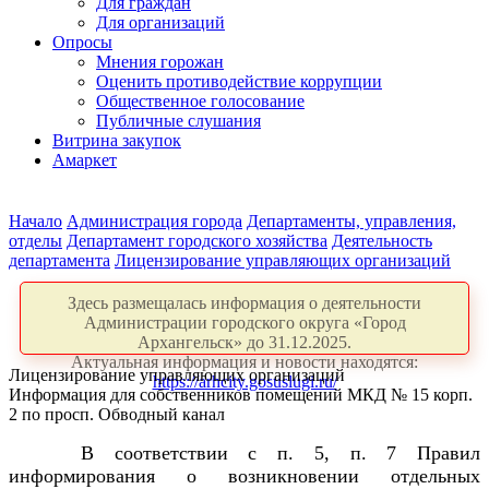
Для граждан
Для организаций
Опросы
Мнения горожан
Оценить противодействие коррупции
Общественное голосование
Публичные слушания
Витрина закупок
Амаркет
Начало
Администрация города
Департаменты, управления,
отделы
Департамент городского хозяйства
Деятельность
департамента
Лицензирование управляющих организаций
Здесь размещалась информация о деятельности
Администрации городского округа «Город
Архангельск» до 31.12.2025.
Актуальная информация и новости находятся:
Лицензирование управляющих организаций
https://arhcity.gosuslugi.ru/
Информация для собственников помещений МКД № 15 корп.
2 по просп. Обводный канал
В соответствии с п. 5, п. 7 Правил
информирования о возникновении отдельных