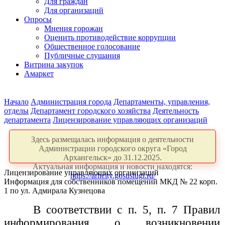
Для граждан
Для организаций
Опросы
Мнения горожан
Оценить противодействие коррупции
Общественное голосование
Публичные слушания
Витрина закупок
Амаркет
Начало
Администрация города
Департаменты, управления,
отделы
Департамент городского хозяйства
Деятельность
департамента
Лицензирование управляющих организаций
Здесь размещалась информация о деятельности
Администрации городского округа «Город
Архангельск» до 31.12.2025.
Актуальная информация и новости находятся:
Лицензирование управляющих организаций
https://arhcity.gosuslugi.ru/
Информация для собственников помещений МКД № 22 корп.
1 по ул. Адмирала Кузнецова
В соответствии с п. 5, п. 7 Правил
информирования о возникновении