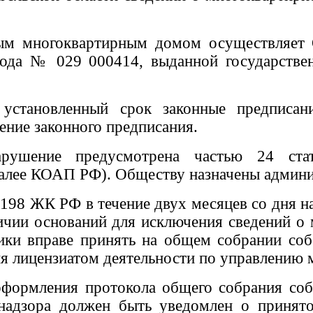
ным многоквартирным домом осуществляет
 года № 029 000414,
выданной
государств
становленный срок законные предписани
нение законного предписания.
нарушение предусмотрена частью 24 ста
алее КОАП РФ). Обществу назначены админис
. 198 ЖК РФ в течение двух месяцев со дня
чии оснований для исключения сведений о 
ники вправе принять на общем собрании со
я лицензиатом деятельности по управлению
 оформления протокола общего собрания со
 надзора должен быть уведомлен о принят