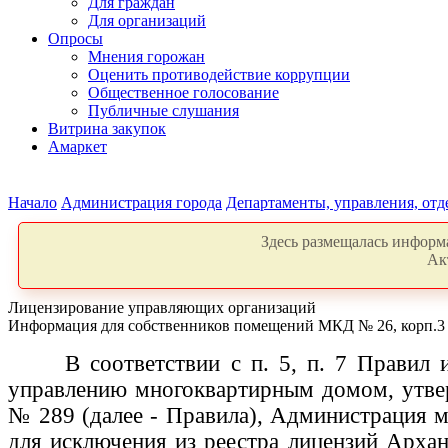
Для граждан
Для организаций
Опросы
Мнения горожан
Оценить противодействие коррупции
Общественное голосование
Публичные слушания
Витрина закупок
Амаркет
Начало
Администрация города
Департаменты, управления, от
Здесь размещалась информа
Ак
Лицензирование управляющих организаций
Информация для собственников помещений МКД № 26, корп.3 
В соответствии с п. 5, п. 7 Правил
управлению многоквартирным домом, утвер
№ 289 (далее - Правила), Администрация 
для исключения из реестра лицензий Арха