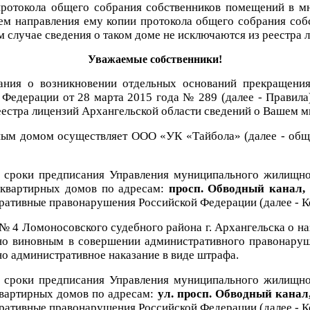
протокола общего собрания собственников помещений в м
ем направления ему копии протокола общего собрания со
 случае сведения о таком доме не исключаются из реестра 
Уважаемые собственники!
ания о возникновении отдельных оснований прекращени
Федерации от 28 марта 2015 года № 289 (далее - Правила
еестра лицензий Архангельской области сведений о Вашем 
ым домом осуществляет ООО «УК «Тайбола» (далее - обще
е сроки предписания Управления муниципального жилищн
оквартирных домов по адресам:
просп. Обводный канал, д
тративные правонарушения Российской Федерации (далее - 
№ 4 Ломоносовского судебного района г. Архангельска о на
о виновным в совершении административного правонаруш
но административное наказание в виде штрафа.
е сроки предписания Управления муниципального жилищн
квартирных домов по адресам:
ул. просп. Обводный канал,
тративные правонарушения Российской Федерации (далее - 