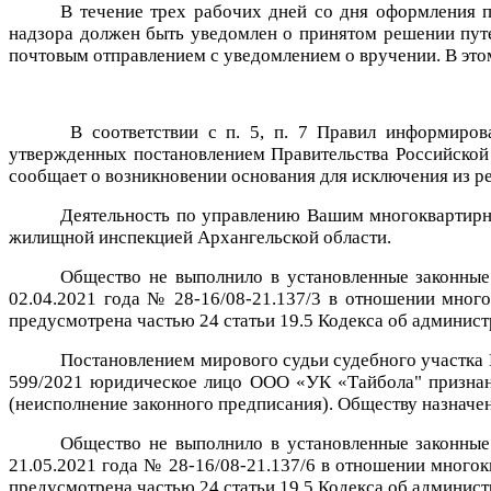
В течение трех рабочих дней со дня оформления 
надзора должен быть уведомлен о принятом решении пут
почтовым отправлением с уведомлением о вручении. В этом
В соответствии с п. 5, п. 7 Правил информиров
утвержденных постановлением Правительства Российской 
сообщает о возникновении основания для исключения из р
Деятельность по управлению Вашим многоквартирн
жилищной инспекцией Архангельской области.
Общество не выполнило в установленные законны
02.04.2021 года № 28-16/08-21.137/3 в отношении мног
предусмотрена
частью 24
статьи 19.5 Кодекса об админис
Постановлением мирового судьи судебного участка 
599/2021 юридическое лицо ООО «УК «Тайбола" признан
(неисполнение законного предписания). Обществу назначе
Общество не выполнило в установленные законны
21.05.2021 года № 28-16/08-21.137/6 в отношении много
предусмотрена
частью 24
статьи 19.5 Кодекса об админис