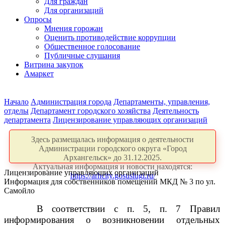
Для граждан
Для организаций
Опросы
Мнения горожан
Оценить противодействие коррупции
Общественное голосование
Публичные слушания
Витрина закупок
Амаркет
Начало
Администрация города
Департаменты, управления,
отделы
Департамент городского хозяйства
Деятельность
департамента
Лицензирование управляющих организаций
Здесь размещалась информация о деятельности
Администрации городского округа «Город
Архангельск» до 31.12.2025.
Актуальная информация и новости находятся:
Лицензирование управляющих организаций
https://arhcity.gosuslugi.ru/
Информация для собственников помещений МКД № 3 по ул.
Самойло
В соответствии с п. 5, п. 7 Правил
информирования о возникновении отдельных