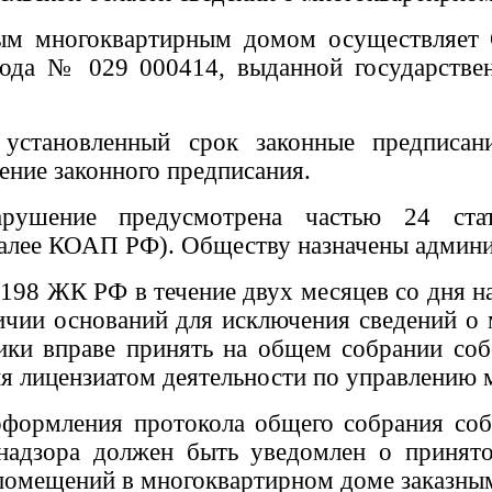
ным многоквартирным домом осуществляет
 года № 029 000414,
выданной
государств
становленный срок законные предписани
нение законного предписания.
нарушение предусмотрена частью 24 ста
алее КОАП РФ). Обществу назначены админис
. 198 ЖК РФ в течение двух месяцев со дня
чии оснований для исключения сведений о 
ники вправе принять на общем собрании со
я лицензиатом деятельности по управлению
 оформления протокола общего собрания со
 надзора должен быть уведомлен о принят
 помещений в многоквартирном доме заказны