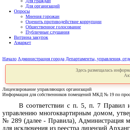
Для граждан
Для организаций
Опросы
Мнения горожан
Оценить противодействие коррупции
Общественное голосование
Публичные слушания
Витрина закупок
Амаркет
Начало
Администрация города
Департаменты, управления, от
Здесь размещалась информа
Ак
Лицензирование управляющих организаций
Информация для собственников помещений МКД № 19 по прос
В соответствии с п. 5, п. 7 Правил
управлению многоквартирным домом, утвер
№ 289 (далее - Правила), Администрация 
для исключения из реестра лицензий Архан