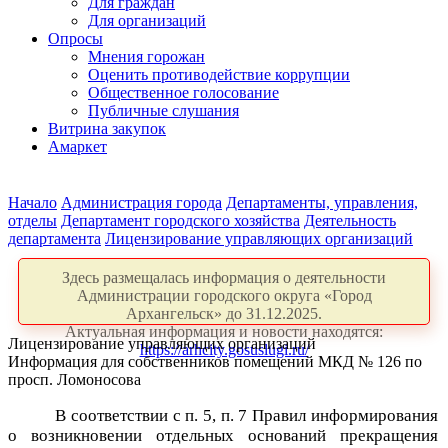
Для граждан
Для организаций
Опросы
Мнения горожан
Оценить противодействие коррупции
Общественное голосование
Публичные слушания
Витрина закупок
Амаркет
Начало
Администрация города
Департаменты, управления,
отделы
Департамент городского хозяйства
Деятельность
департамента
Лицензирование управляющих организаций
Здесь размещалась информация о деятельности
Администрации городского округа «Город
Архангельск» до 31.12.2025.
Актуальная информация и новости находятся:
Лицензирование управляющих организаций
https://arhcity.gosuslugi.ru/
Информация для собственников помещений МКД № 126 по
просп. Ломоносова
В соответствии с п. 5, п. 7 Правил информирования
о возникновении отдельных оснований прекращения