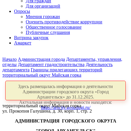
Для граждан
Для организаций
Опросы
Мнения горожан
Оценить противодействие коррупции
Общественное голосование
Публичные слушания
Витрина закупок
Амаркет
Начало
Администрация города
Департаменты, управления,
отделы
Департамент градостроительства
Деятельность
департамента
Границы прилегающих территорий
территориальный округ Майская горка
Здесь размещалась информация о деятельности
Администрации городского округа «Город
Архангельск» до 31.12.2025.
Актуальная информация и новости находятся:
территориальный округ Майская горка
https://arhcity.gosuslugi.ru/
ул. Прокопия Галушина, д. 30, корп. 1, стр. 2
АДМИНИСТРАЦИЯ
ГОРОДСКОГО
ОКРУГА
"ГОРОД
АРХАНГЕЛЬСК"