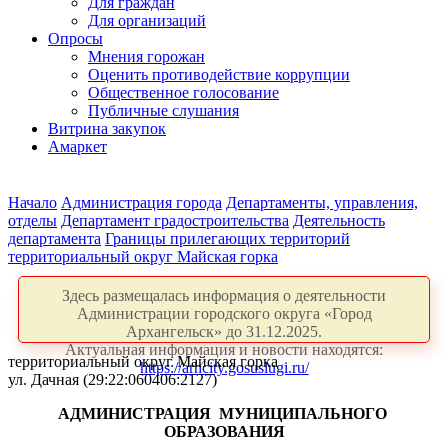
Для граждан
Для организаций
Опросы
Мнения горожан
Оценить противодействие коррупции
Общественное голосование
Публичные слушания
Витрина закупок
Амаркет
Начало
Администрация города
Департаменты, управления,
отделы
Департамент градостроительства
Деятельность
департамента
Границы прилегающих территорий
территориальный округ Майская горка
Здесь размещалась информация о деятельности
Администрации городского округа «Город
Архангельск» до 31.12.2025.
Актуальная информация и новости находятся:
территориальный округ Майская горка
https://arhcity.gosuslugi.ru/
ул. Дачная (29:22:060406:2127)
АДМИНИСТРАЦИЯ
МУНИЦИПАЛЬНОГО
ОБРАЗОВАНИЯ