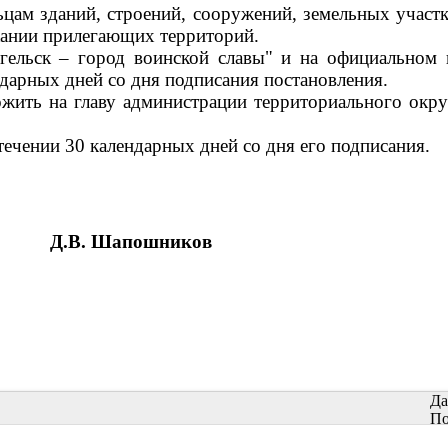
цам зданий, строений, сооружений, земельных участк
ржании прилегающих территорий.
нгельск – город воинской славы" и на официально
ндарных дней со дня подписания постановления.
ожить на главу администрации территориального окр
течении 30 календарных дней со дня его подписания.
Д.В. Шапошников
Да
По