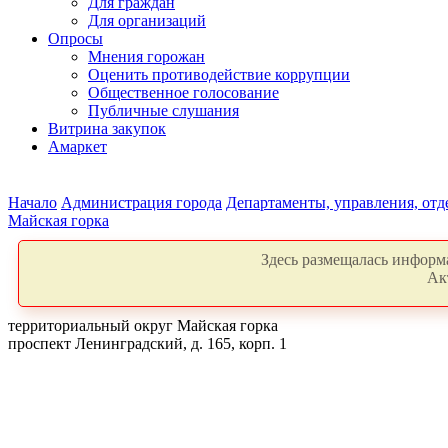
Для граждан
Для организаций
Опросы
Мнения горожан
Оценить противодействие коррупции
Общественное голосование
Публичные слушания
Витрина закупок
Амаркет
Начало
Администрация города
Департаменты, управления, от
Майская горка
Здесь размещалась информа
Ак
территориальный округ Майская горка
проспект Ленинградский, д. 165, корп. 1