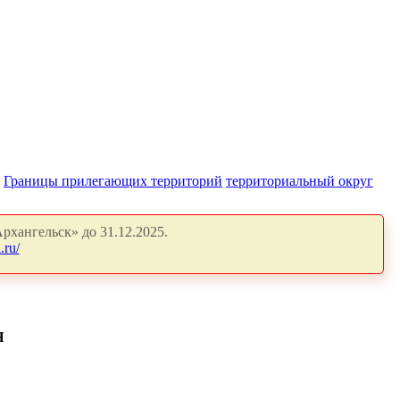
Границы прилегающих территорий
территориальный округ
рхангельск» до 31.12.2025.
.ru/
Я