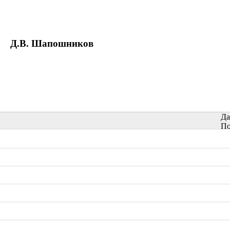
Д.В. Шапошников
Да
По