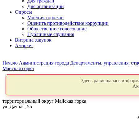
Для граждан
Для организаций
Опросы
Мнения горожан
Оценить противодействие коррупции
Общественное голосование
Публичные слушания
Витрина закупок
Амаркет
Начало
Администрация города
Департаменты, управления, от
Майская горка
Здесь размещалась информа
Ак
территориальный округ Майская горка
ул. Дачная, 55