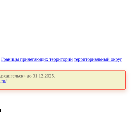
Границы прилегающих территорий
территориальный округ
рхангельск» до 31.12.2025.
.ru/
Я